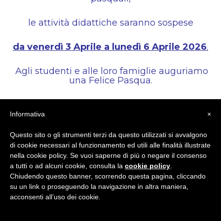
le attività didattiche saranno sospese
da venerdì 3 Aprile a lunedì 6 Aprile 2026
.
Agli studenti e alle loro famiglie auguriamo
una Felice Pasqua.
Informativa
×
LO STAFF BRITISH INSTITUTES
AVEZZANO
Questo sito o gli strumenti terzi da questo utilizzati si avvalgono
di cookie necessari al funzionamento ed utili alle finalità illustrate
nella cookie policy. Se vuoi saperne di più o negare il consenso
a tutti o ad alcuni cookie, consulta la
cookie policy
.
Chiudendo questo banner, scorrendo questa pagina, cliccando
su un link o proseguendo la navigazione in altra maniera,
acconsenti all’uso dei cookie.
Condividi
Facebook
Twitter
LinkedIn
Pinterest
Tumblr
Email
WhatsApp