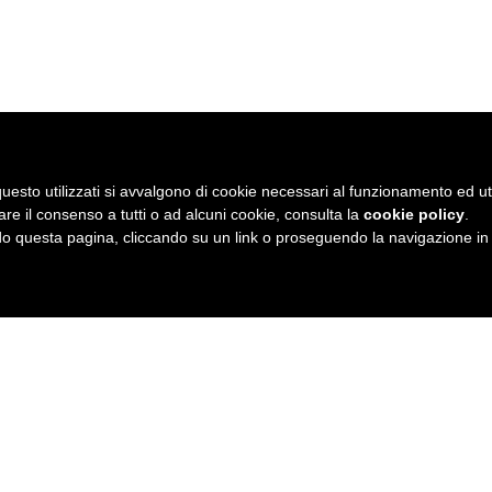
uesto utilizzati si avvalgono di cookie necessari al funzionamento ed utili 
are il consenso a tutti o ad alcuni cookie, consulta la
cookie policy
.
 questa pagina, cliccando su un link o proseguendo la navigazione in a
 tu, ce l'hai una storia che parla ingles