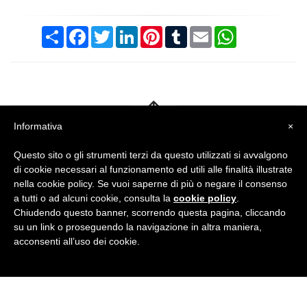
Condividi
Facebook
Twitter
LinkedIn
Pinterest
Tumblr
Email
WhatsApp
Informativa
×
Questo sito o gli strumenti terzi da questo utilizzati si avvalgono
BRITISH INSTITUTES
di cookie necessari al funzionamento ed utili alle finalità illustrate
Milano Sede Centrale
nella cookie policy. Se vuoi saperne di più o negare il consenso
a tutti o ad alcuni cookie, consulta la
cookie policy
.
Chiudendo questo banner, scorrendo questa pagina, cliccando
Via Carducci, 5 - 20123 Milano (MI)
su un link o proseguendo la navigazione in altra maniera,
Tel
02 4390041
· E-Mail:
milano@britishinstitutes.org
acconsenti all’uso dei cookie.
P.Iva 05951460962
GET SOCIAL