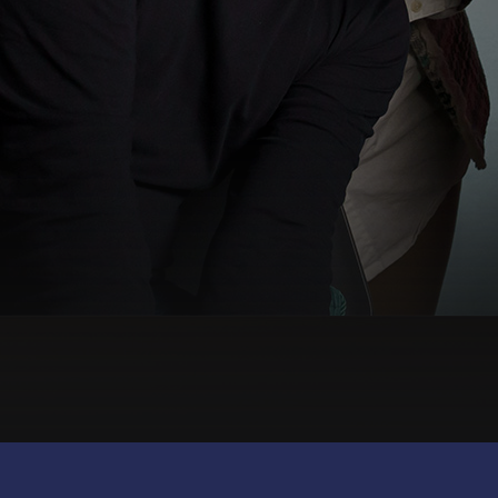
© British Institues
Via Trieste 19 - 28041 - Arona
P.iva 13195130151
CORPORATE
BI WORLD
UTILITIES
Brand
BI
Res Area
Certificazioni
Facebook
+BI
Contatti
JA FB
Privacy
Sedi
MBW
Login
JA