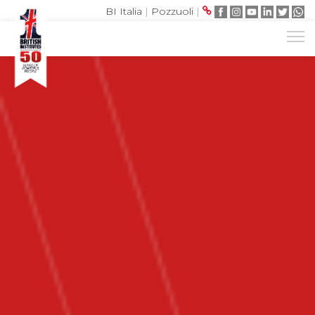
BI Italia
|
Pozzuoli
|