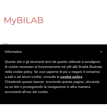
MyBILAB
Informativa
×
Che cos'è MYBILAB?
Questo sito o gli strumenti terzi da questo utilizzati si avvalgono
E' lo strumento più rapido ed efficace per accedere ai
di cookie necessari al funzionamento ed utili alle finalità illustrate
contenuti didattici ideati dal
BRITISH INSTITUTES
per
nella cookie policy. Se vuoi saperne di più o negare il consenso
migliorare la tua esperienza di apprendimento della lingua
a tutti o ad alcuni cookie, consulta la
cookie policy
.
inglese!
Chiudendo questo banner, scorrendo questa pagina, cliccando
su un link o proseguendo la navigazione in altra maniera,
acconsenti all’uso dei cookie.
SPELLING BEE