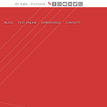
BI Italia
|
Pozzuoli
|
BLOG
TEST ONLINE
MYBIWORLD
CONTATTI