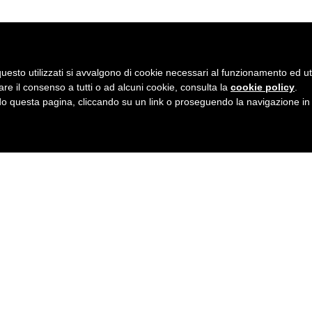
Condividi
Facebook
Twitter
LinkedIn
Pinterest
Tumblr
Email
WhatsApp
uesto utilizzati si avvalgono di cookie necessari al funzionamento ed utili 
are il consenso a tutti o ad alcuni cookie, consulta la
cookie policy
.
 questa pagina, cliccando su un link o proseguendo la navigazione in a
Pozzuoli
uoli (NA)
itishinstitutes.org