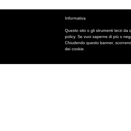
Informativa
Questo sito o gli strumenti terzi da q
policy. Se vuoi saperne di più o neg
Chiudendo questo banner, scorrendo
dei cookie.
BRITISH INSTITUTES
Via Roma, 4 - 80078 Pozz
Tel
0818530857
· E-Mail:
pozzuoli@br
P.Iva 04374621219