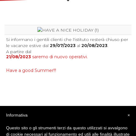
Si informano i gentili clienti che l'istituto resterà chiuso per
le vacanze estive dal
29/07/2023
al
20/08/2023
.
A partire dal
21/08/2023
saremo di nuovo operativi.
Have a good Summer!!!
Condividi
Facebook
Twitter
LinkedIn
Pinterest
Tumblr
Email
WhatsApp
Informativa
×
Questo sito o gli strumenti terzi da questo utilizzati si avvalgono
di cookie necessari al funzionamento ed utili alle finalità illustrate