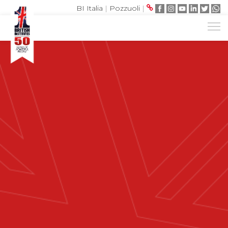
BI Italia
|
Pozzuoli
|