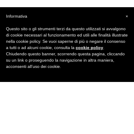
Informativa
×
Questo sito o gli strumenti terzi da questo utilizzati si avvalgono
di cookie necessari al funzionamento ed utili alle finalità illustrate
Condividi
Facebook
Twitter
LinkedIn
Pinterest
Tumblr
Email
WhatsApp
nella cookie policy. Se vuoi saperne di più o negare il consenso
a tutti o ad alcuni cookie, consulta la
cookie policy
.
Chiudendo questo banner, scorrendo questa pagina, cliccando
su un link o proseguendo la navigazione in altra maniera,
acconsenti all’uso dei cookie.
BRITISH INSTITUTES
Pozzuoli
Via Roma, 4 - 80078 Pozzuoli (NA)
Tel
0818530857
· E-Mail:
pozzuoli@britishinstitutes.org
P.Iva 04374621219