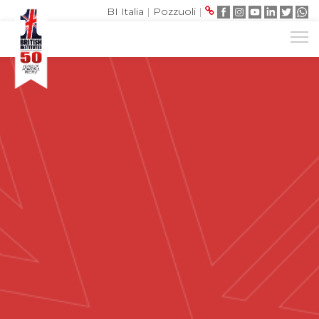
BI Italia
|
Pozzuoli
|