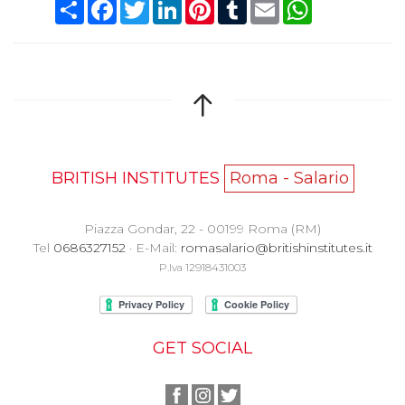
Condividi
Facebook
Twitter
LinkedIn
Pinterest
Tumblr
Email
WhatsApp
BRITISH INSTITUTES
Roma - Salario
Piazza Gondar, 22 - 00199 Roma (RM)
Tel
0686327152
· E-Mail:
romasalario@britishinstitutes.it
P.Iva 12918431003
GET SOCIAL