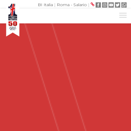
BI Italia
|
Roma - Salario
|