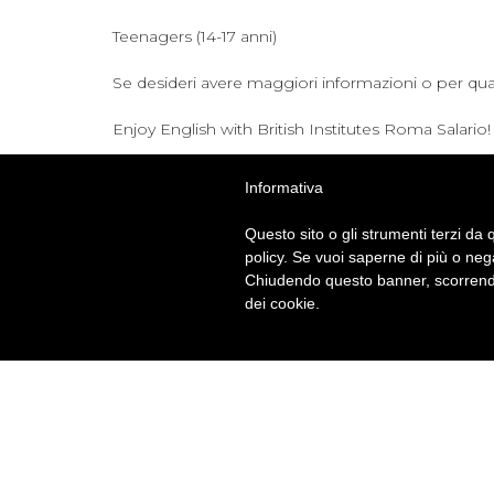
Teenagers (14-17 anni)
Se desideri avere maggiori informazioni o per quals
Enjoy English with British Institutes Roma Salario!
Informativa
Questo sito o gli strumenti terzi da q
policy. Se vuoi saperne di più o neg
Chiudendo questo banner, scorrendo
dei cookie.
BRITISH INSTITUTES
Rom