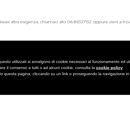
iasi altra esigenza, chiamaci allo 06.86327152 oppure vieni a trov
uesto utilizzati si avvalgono di cookie necessari al funzionamento ed utili 
Condividi
Facebook
Twitter
LinkedIn
Pinterest
Tumblr
Email
WhatsApp
are il consenso a tutti o ad alcuni cookie, consulta la
cookie policy
.
 questa pagina, cliccando su un link o proseguendo la navigazione in a
a - Salario