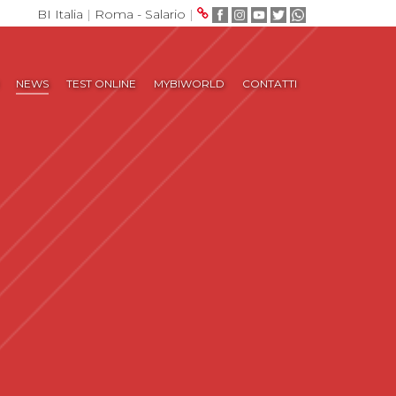
BI Italia
|
Roma - Salario
|
NEWS
TEST ONLINE
MYBIWORLD
CONTATTI