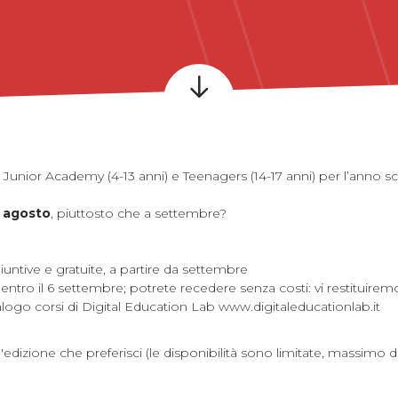
e Junior Academy (4-13 anni) e Teenagers (14-17 anni) per l’anno s
2 agosto
, piuttosto che a settembre?
untive e gratuite, a partire da settembre
entro il 6 settembre; potrete recedere senza costi: vi restituiremo
alogo corsi di Digital Education Lab
www.digitaleducationlab.it
'edizione che preferisci (
l
e disponibilità sono limitate, massimo di