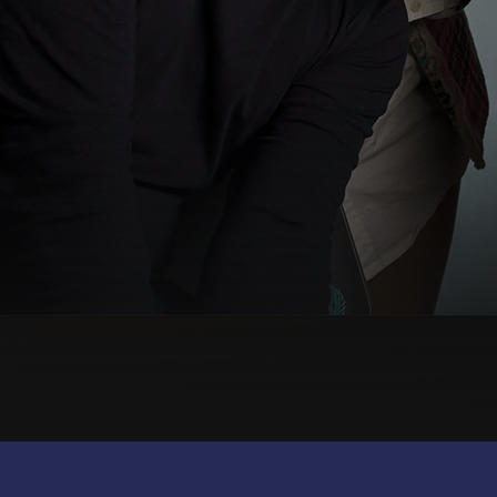
© British Institues
Via Trieste 19 - 28041 - Arona
P.iva 13195130151
CORPORATE
BI WORLD
UTILITIES
Brand
BI
Res Area
Certificazioni
Facebook
+BI
Contatti
JA FB
Privacy
Sedi
MBW
Login
JA