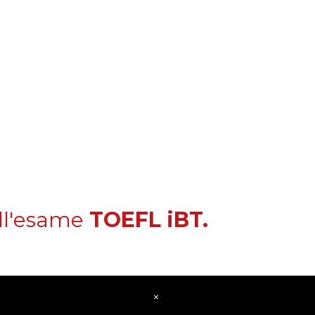
ell'esame
TOEFL iBT.
one TOEFL
×