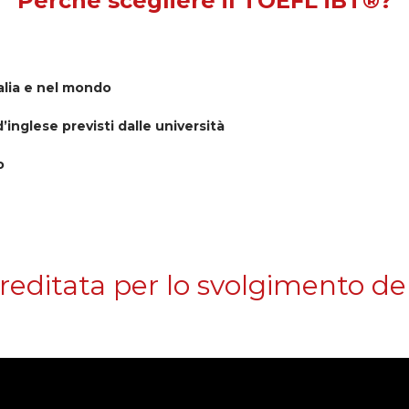
Perchè scegliere il TOEFL iBT®?
talia e nel mondo
inglese previsti dalle università
o
reditata per lo svolgimento d
 Preparazione alla Certificazi