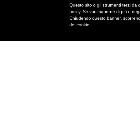
Questo sito o gli strumenti terzi da q
policy. Se vuoi saperne di più o neg
Chiudendo questo banner, scorrendo
Per tutti gli interessati c'è la possibilità di fr
dei cookie.
Svolgiamo i corsi TOEFL in modalità individua
esigenze, il calendario delle lezioni viene defin