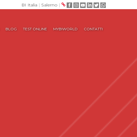
BI Italia
|
Salerno
|
BLOG
TEST ONLINE
MYBIWORLD
CONTATTI