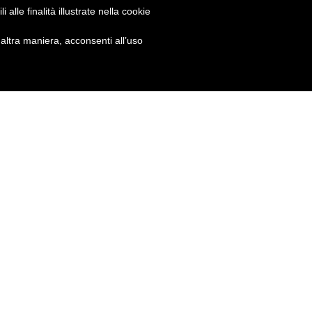
alle finalità illustrate nella cookie
ltra maniera, acconsenti all’uso
igenze, mirato al superamento dell'esame
TOEFL
e al
i preparazione all’esame più adeguato alle sue
tudente. E’ possibile iniziare un corso di inglese
:
.76