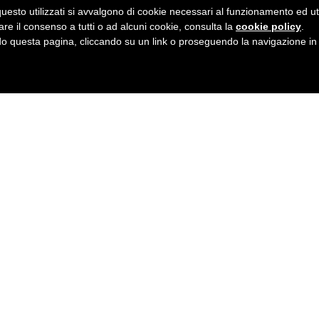
uesto utilizzati si avvalgono di cookie necessari al funzionamento ed utili 
are il consenso a tutti o ad alcuni cookie, consulta la
cookie policy
.
 questa pagina, cliccando su un link o proseguendo la navigazione in a
equentare un corso intensivo personalizzato in base alle proprie es
conseguimento del mededimo con uno specifico punteggio.
le, in modo da poter progettare per ogni studente il percorso d
ito in modo da adeguarsi alle disponibilità e alle necessità dello s
individuale in qualsiasi momento dell’anno.
Contattaci per maggiori info
Sede: 089.79.80