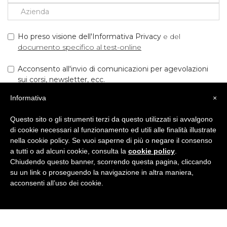
Ho preso visione dell'Informativa Privacy
e del
documento specifico al test-online
Acconsento all'invio di comunicazioni per agevolazioni
sui corsi, newsletter, ecc.
Informativa
×
Questo sito o gli strumenti terzi da questo utilizzati si avvalgono
INIZIA IL TEST!
di cookie necessari al funzionamento ed utili alle finalità illustrate
nella cookie policy. Se vuoi saperne di più o negare il consenso
a tutti o ad alcuni cookie, consulta la
cookie policy
.
Chiudendo questo banner, scorrendo questa pagina, cliccando
su un link o proseguendo la navigazione in altra maniera,
acconsenti all’uso dei cookie.
BRITISH INSTITUTES