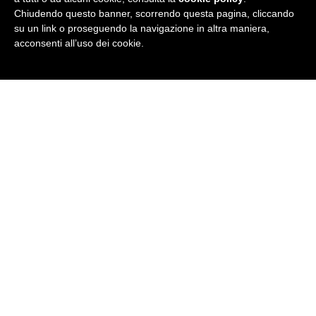
Chiudendo questo banner, scorrendo questa pagina, cliccando
su un link o proseguendo la navigazione in altra maniera,
acconsenti all’uso dei cookie.
E tu, ce l'hai una storia che parla
inglese?
Mandaci la tua storia e una foto che ti
rappresenta a
stories@britishinstitutes.it