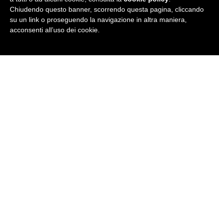
Chiudendo questo banner, scorrendo questa pagina, cliccando
su un link o proseguendo la navigazione in altra maniera,
acconsenti all’uso dei cookie.
E tu, ce l'hai una storia che parla
inglese?
Mandaci la tua storia e una foto che ti
rappresenta a
stories@britishinstitutes.it