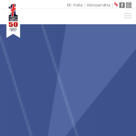
BI Italia
|
Alessandria
|