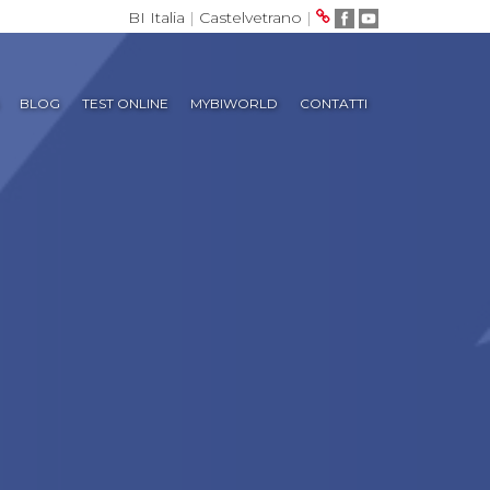
BI Italia
|
Castelvetrano
|
BLOG
TEST ONLINE
MYBIWORLD
CONTATTI