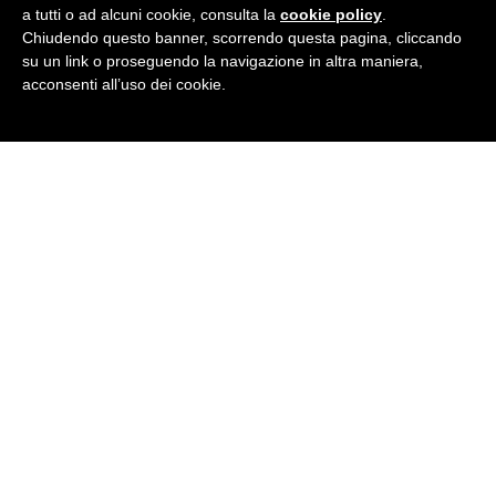
DIGITAL CLASSROOM
a tutti o ad alcuni cookie, consulta la
cookie policy
.
Chiudendo questo banner, scorrendo questa pagina, cliccando
su un link o proseguendo la navigazione in altra maniera,
TRADUZIONI
acconsenti all’uso dei cookie.
SEDE D' ESAME
MYBIWORLD
BRITISH INSTITUTES
Cinisello Balsamo
P.zza Soncino 7 - 20092 Cinisello Balsamo (MI)
Tel
02 61291004
· E-Mail:
cinisello@britishinstitutes.it