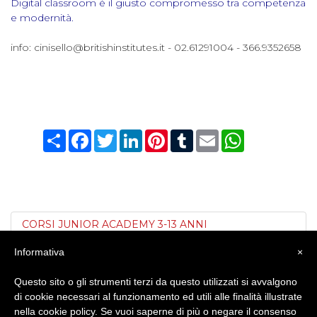
Digital classroom è il giusto compromesso tra competenza
e modernità.
info:
cinisello@britishinstitutes.it
- 02.61291004 - 366.9352658
Condividi
Facebook
Twitter
LinkedIn
Pinterest
Tumblr
Email
WhatsApp
CORSI JUNIOR ACADEMY 3-13 ANNI
Informativa
×
CORSI ONLINE IN VIDEOCONFERENZA
Questo sito o gli strumenti terzi da questo utilizzati si avvalgono
di cookie necessari al funzionamento ed utili alle finalità illustrate
nella cookie policy. Se vuoi saperne di più o negare il consenso