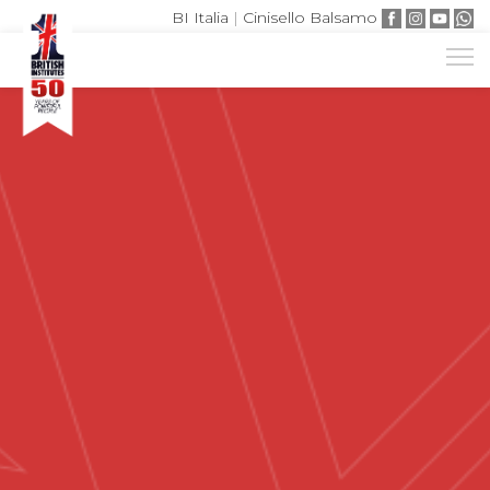
BI Italia
|
Cinisello Balsamo