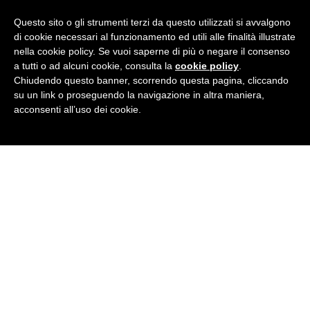
Condividi
Facebook
Twitter
LinkedIn
Pinterest
Tumblr
Email
WhatsApp
Questo sito o gli strumenti terzi da questo utilizzati si avvalgono
di cookie necessari al funzionamento ed utili alle finalità illustrate
nella cookie policy. Se vuoi saperne di più o negare il consenso
a tutti o ad alcuni cookie, consulta la
cookie policy
.
Chiudendo questo banner, scorrendo questa pagina, cliccando
su un link o proseguendo la navigazione in altra maniera,
acconsenti all’uso dei cookie.
BRITISH INSTITUTES
Cosenza
Corso Umberto I, n. 2/C - 87100 Cosenza (CS)
Tel
0984 1904451
· E-Mail:
cosenza@britishinstitutes.it
P.Iva 02870330780
GET SOCIAL