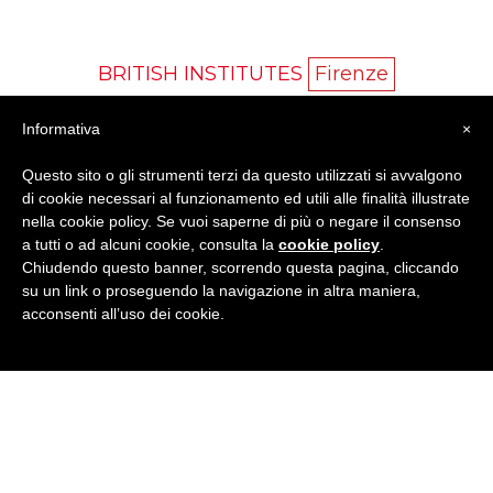
BRITISH INSTITUTES
Firenze
Informativa
×
via Taddeo Alderotti, 26/F - 50139 Firenze (FI)
Tel
0555270426
· E-Mail:
firenze@britishinstitutes.org
Questo sito o gli strumenti terzi da questo utilizzati si avvalgono
P.Iva 02246080481
di cookie necessari al funzionamento ed utili alle finalità illustrate
nella cookie policy. Se vuoi saperne di più o negare il consenso
a tutti o ad alcuni cookie, consulta la
cookie policy
.
Chiudendo questo banner, scorrendo questa pagina, cliccando
GET SOCIAL
su un link o proseguendo la navigazione in altra maniera,
acconsenti all’uso dei cookie.