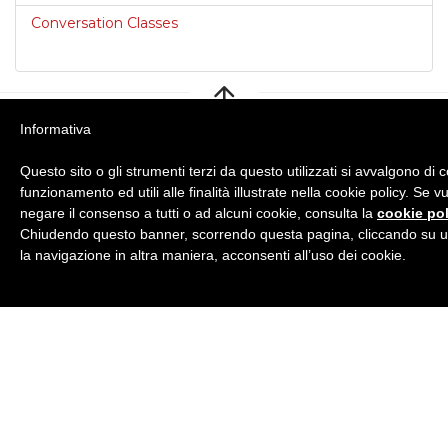
Conversation Classes
Informativa
Questo sito o gli strumenti terzi da questo utilizzati si avvalgono di 
BRITISH INSTITUTES
Frattamaggiore
funzionamento ed utili alle finalità illustrate nella cookie policy. Se 
negare il consenso a tutti o ad alcuni cookie, consulta la
cookie pol
Via Trento 26 - 80027 Frattamaggiore (NA)
Chiudendo questo banner, scorrendo questa pagina, cliccando su u
Tel
+39 081.18.46.1000
· E-Mail:
la navigazione in altra maniera, acconsenti all’uso dei cookie.
frattamaggiore@britishinstitutes.org
P.Iva 08344261212
GET SOCIAL