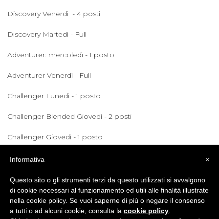
Discovery Venerdì - 4 posti
Discovery Martedì - Full
Adventurer: mercoledì - 1 posto
Adventurer Venerdì - Full
Challenger Lunedì - 1 posto
Challenger Blended Giovedì - 2 posti
Challenger Giovedì - 1 posto
Voyager Mercoledì - 2 posti
Informativa
×
Junior ED Martedì - 1 posto
Questo sito o gli strumenti terzi da questo utilizzati si avvalgono
di cookie necessari al funzionamento ed utili alle finalità illustrate
Junior ED Venerdì - 1 posto
nella cookie policy. Se vuoi saperne di più o negare il consenso
a tutti o ad alcuni cookie, consulta la
cookie policy
.