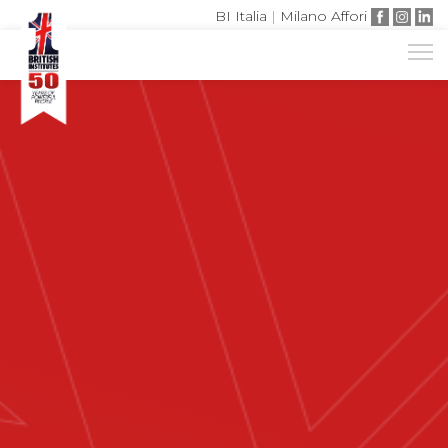
BI Italia
|
Milano Affori