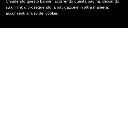
Chiudendo questo banner, scorrendo questa pagina, cliccando
su un link o proseguendo la navigazione in altra maniera,
acconsenti all’uso dei cookie.
Condividi
Facebook
Twitter
LinkedIn
Pinterest
Tumblr
Email
WhatsApp
BRITISH INSTITUTES
Milano Affori
Via Assietta, 19 - 20161 Milano (MI)
Tel
02 54065438
· E-Mail:
milano3@britishinstitutes.it
P.Iva 02667720128