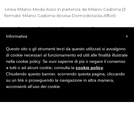
Linea Milano-Meda-Asso in partenza da Milano Cadorna (3
fermate Milano Cadorna-Bovisa-Domodossola-Affori)
Linea Passante Ferroviario Porta Venezia-Bruzzano-
Cormano-Camnago Lentate (4 fermate da Porta Venezia)
Informativa
×
Linea Milano Cadorna-Affori-Cormano-Seveso-Mariano
Questo sito o gli strumenti terzi da questo utilizzati si avvalgono
Comense
di cookie necessari al funzionamento ed utili alle finalità illustrate
nella cookie policy. Se vuoi saperne di più o negare il consenso
a tutti o ad alcuni cookie, consulta la
cookie policy
.
Chiudendo questo banner, scorrendo questa pagina, cliccando
su un link o proseguendo la navigazione in altra maniera,
acconsenti all’uso dei cookie.
BRITISH INSTITUTES
Milano Affori
Via Assietta, 19 - 20161 Milano (MI)
Tel
02 54065438
· E-Mail:
milano3@britishinstitutes.it
P.Iva 02667720128