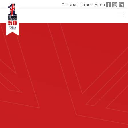
BI Italia
|
Milano Affori