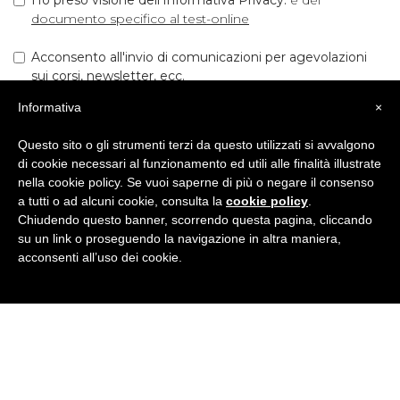
documento specifico al test-online
Acconsento all'invio di comunicazioni per agevolazioni
sui corsi, newsletter, ecc.
Informativa
×
INIZIA IL TEST!
Questo sito o gli strumenti terzi da questo utilizzati si avvalgono
di cookie necessari al funzionamento ed utili alle finalità illustrate
nella cookie policy. Se vuoi saperne di più o negare il consenso
a tutti o ad alcuni cookie, consulta la
cookie policy
.
Chiudendo questo banner, scorrendo questa pagina, cliccando
su un link o proseguendo la navigazione in altra maniera,
acconsenti all’uso dei cookie.
BRITISH INSTITUTES
Piacenza
Via Cavour, 58/A - 29121 Piacenza (PC)
Tel
0523332400
· E-Mail:
piacenza@britishinstitutes.it
P.Iva 01013270333