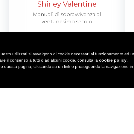
Shirley Valentine
Manuali di sopravvivenza al
ventunesimo secolo
LEGGI
uesto utilizzati si avvalgono di cookie necessari al funzionamento ed utili 
are il consenso a tutti o ad alcuni cookie, consulta la
cookie policy
.
 questa pagina, cliccando su un link o proseguendo la navigazione in a
nza
PC)