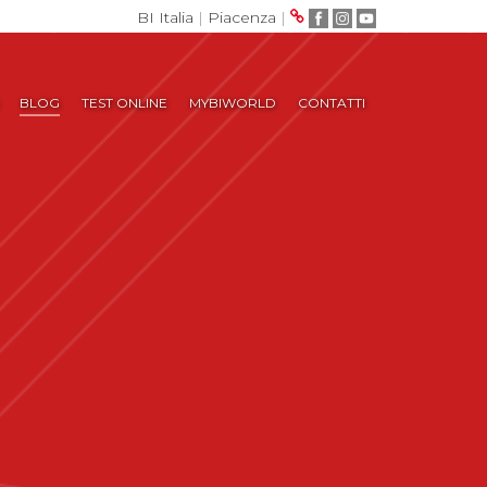
BI Italia
|
Piacenza
|
BLOG
TEST ONLINE
MYBIWORLD
CONTATTI