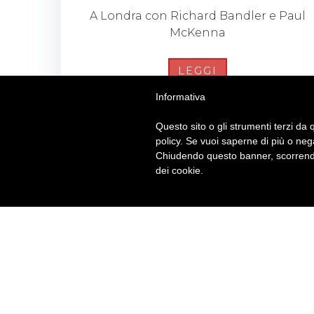
A Londra con Richard Bandler e Paul
McKenna
LEGGI
Informativa
Questo sito o gli strumenti terzi da q
policy. Se vuoi saperne di più o neg
Chiudendo questo banner, scorrendo
dei cookie.
BRITISH INSTITUTES
Piace
Via Cavour, 58/A - 29121 Piacenza (