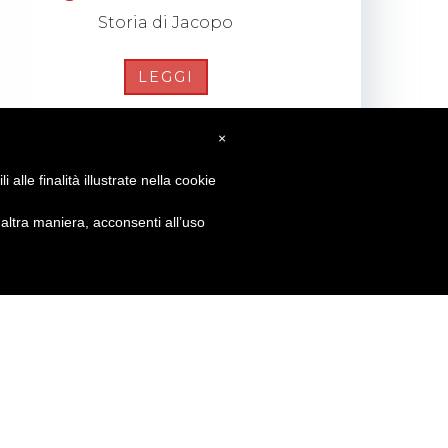
Storia di Jacopo
LEGGI
×
alle finalità illustrate nella cookie
ltra maniera, acconsenti all’uso
GET SOCIAL