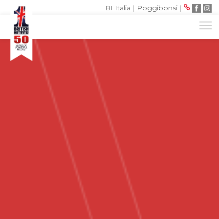
BI Italia
|
Poggibonsi
|