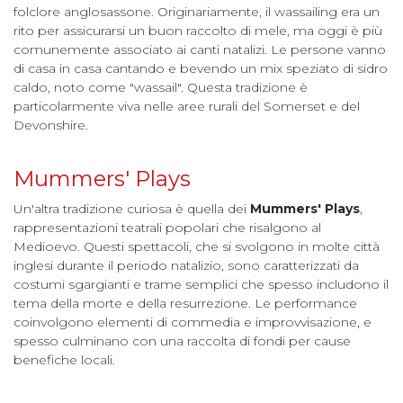
folclore anglosassone. Originariamente, il wassailing era un
rito per assicurarsi un buon raccolto di mele, ma oggi è più
comunemente associato ai canti natalizi. Le persone vanno
di casa in casa cantando e bevendo un mix speziato di sidro
caldo, noto come "wassail". Questa tradizione è
particolarmente viva nelle aree rurali del Somerset e del
Devonshire.
Mummers' Plays
Un'altra tradizione curiosa è quella dei
Mummers' Plays
,
rappresentazioni teatrali popolari che risalgono al
Medioevo. Questi spettacoli, che si svolgono in molte città
inglesi durante il periodo natalizio, sono caratterizzati da
costumi sgargianti e trame semplici che spesso includono il
tema della morte e della resurrezione. Le performance
coinvolgono elementi di commedia e improvvisazione, e
spesso culminano con una raccolta di fondi per cause
benefiche locali.