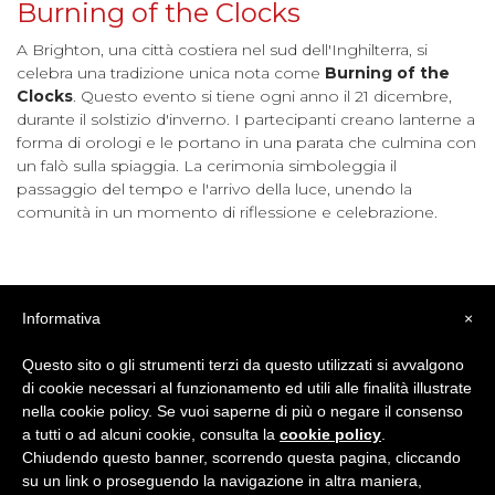
Burning of the Clocks
A Brighton, una città costiera nel sud dell'Inghilterra, si
celebra una tradizione unica nota come
Burning of the
Clocks
. Questo evento si tiene ogni anno il 21 dicembre,
durante il solstizio d'inverno. I partecipanti creano lanterne a
forma di orologi e le portano in una parata che culmina con
un falò sulla spiaggia. La cerimonia simboleggia il
passaggio del tempo e l'arrivo della luce, unendo la
comunità in un momento di riflessione e celebrazione.
The Christmas Pudding Race
Informativa
×
A Londra, il Christmas Pudding Race è un evento di
Questo sito o gli strumenti terzi da questo utilizzati si avvalgono
beneficenza che si svolge nel periodo natalizio a Covent
di cookie necessari al funzionamento ed utili alle finalità illustrate
Garden. I partecipanti, spesso vestiti in costumi natalizi,
nella cookie policy. Se vuoi saperne di più o negare il consenso
gareggiano portando un piatto con un pudding natalizio,
a tutti o ad alcuni cookie, consulta la
cookie policy
.
cercando di superare una serie di ostacoli senza far cadere il
Chiudendo questo banner, scorrendo questa pagina, cliccando
dolce. Questa gara bizzarra non solo regala momenti di
su un link o proseguendo la navigazione in altra maniera,
ilarità, ma raccoglie anche fondi per la ricerca sul cancro.