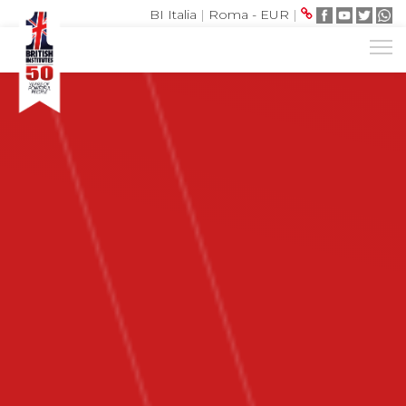
BI Italia
|
Roma - EUR
|