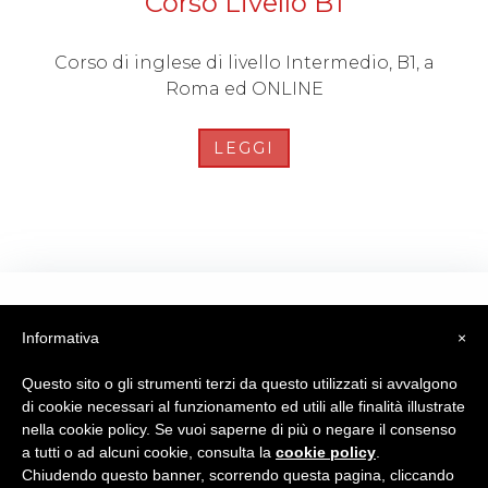
Corso Livello B1
Corso di inglese di livello Intermedio, B1, a
Roma ed ONLINE
LEGGI
Corso Livello B2.1
Informativa
×
Questo sito o gli strumenti terzi da questo utilizzati si avvalgono
Prima parte del livello B2 di lingua inglese a
di cookie necessari al funzionamento ed utili alle finalità illustrate
Roma ed ONLINE
nella cookie policy. Se vuoi saperne di più o negare il consenso
a tutti o ad alcuni cookie, consulta la
cookie policy
.
LEGGI
Chiudendo questo banner, scorrendo questa pagina, cliccando