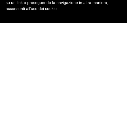
su un link o proseguendo la navigazione in altra maniera,
acconsenti all’uso dei cookie.
Corso Livello B2.2
Corso di Livello Upper Intermediate di
inglese, adatto per conseguire la
certificazione B2, a Roma ed ONLINE
LEGGI