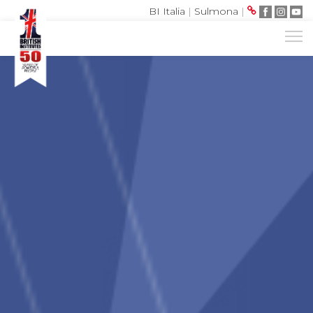
BI Italia
|
Sulmona
|