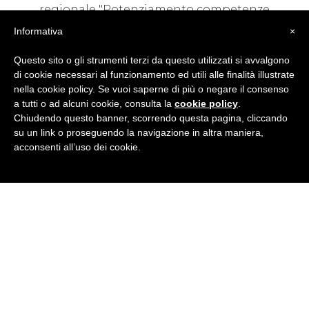
regionale "Potenziamento competenze
linguistiche e certificazione" del PR FSE+
Informativa
×
ABRUZZO 2021-2027 "Investimenti in favore
della crescita e dell'occupazione"
Questo sito o gli strumenti terzi da questo utilizzati si avvalgono
di cookie necessari al funzionamento ed utili alle finalità illustrate
nella cookie policy. Se vuoi saperne di più o negare il consenso
VISUALIZZA
a tutti o ad alcuni cookie, consulta la
cookie policy
.
Chiudendo questo banner, scorrendo questa pagina, cliccando
su un link o proseguendo la navigazione in altra maniera,
acconsenti all’uso dei cookie.
Problemi con l'inglese a
scuola?
Corsi di recupero e potenziamento per gli
studenti delle scuole secondarie di I e II
grado, finalizzati al superamento delle