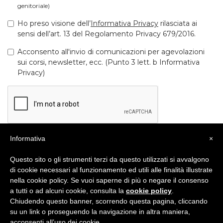
genitoriale)
Ho preso visione dell’
Informativa Privacy
rilasciata ai
sensi dell’art. 13 del Regolamento Privacy 679/2016.
Acconsento all'invio di comunicazioni per agevolazioni
sui corsi, newsletter, ecc. (Punto 3 lett. b Informativa
Privacy)
Informativa
×
Questo sito o gli strumenti terzi da questo utilizzati si avvalgono
di cookie necessari al funzionamento ed utili alle finalità illustrate
nella cookie policy. Se vuoi saperne di più o negare il consenso
a tutti o ad alcuni cookie, consulta la
cookie policy
.
Chiudendo questo banner, scorrendo questa pagina, cliccando
su un link o proseguendo la navigazione in altra maniera,
acconsenti all’uso dei cookie.