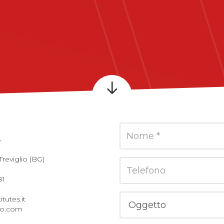
Treviglio (BG)
81
itutes.it
lio.com