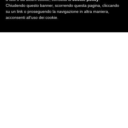
Chiudendo questo banner, scorrendo questa pagina, cliccando
su un link o proseguendo la navigazione in altra maniera,
acconsenti all’uso dei cookie.
E tu, ce l'hai una storia che parla
inglese?
Mandaci la tua storia e una foto che ti
rappresenta a
stories@britishinstitutes.it