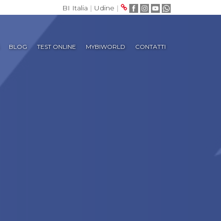
BI Italia
|
Udine
|
BLOG
TEST ONLINE
MYBIWORLD
CONTATTI