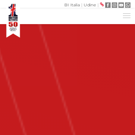
BI Italia
|
Udine
|