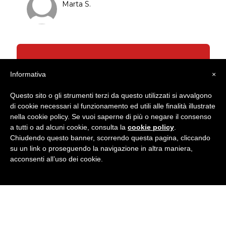
Marta S.
Con un pacchetto intensivo di lezioni
Informativa
×
mirate, ho raggiunto in pochissimo
tempo il livello B2, superando a pieni
Questo sito o gli strumenti terzi da questo utilizzati si avvalgono
voti l'ultimo Concorso Docenti. Ora
di cookie necessari al funzionamento ed utili alle finalità illustrate
l’avventura continua, perchè si sa…
nella cookie policy. Se vuoi saperne di più o negare il consenso
l’inglese non è mai troppo ! 1.000 grazie
a tutti o ad alcuni cookie, consulta la
cookie policy
.
quindi a tutto lo staff della scuola e
Chiudendo questo banner, scorrendo questa pagina, cliccando
su un link o proseguendo la navigazione in altra maniera,
soprattutto al mio super prof J.F.COOK !
acconsenti all’uso dei cookie.
Daniela B.
Docente