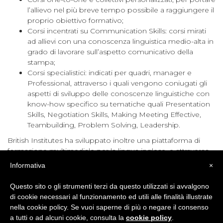
l’allievo nel più breve tempo possibile a raggiungere il
proprio obiettivo formativo;
Corsi incentrati su Communication Skills: corsi mirati
ad allievi con una conoscenza linguistica medio-alta in
grado di lavorare sull’aspetto comunicativo della
stampa;
Corsi specialistici: indicati per quadri, manager e
Professional, attraverso i quali vengono coniugati gli
aspetti di sviluppo delle conoscenze linguistiche con
know-how specifico su tematiche quali Presentation
Skills, Negotiation Skills, Making Meeting Effective,
Teambuilding, Problem Solving, Leadership.
British Institutes ha sviluppato inoltre una piattaforma di
formazione multimediale per la lingua inglese, e attraverso
questa, l'
Offerta Formativa Blended
, che ottimizza le
Informativa
×
potenzialità e la flessibilità della didattica multimediale
integrandosi con quella d’aula.
Questo sito o gli strumenti terzi da questo utilizzati si avvalgono
di cookie necessari al funzionamento ed utili alle finalità illustrate
I percorsi multimediali di lingua inglese del British Institutes
nella cookie policy. Se vuoi saperne di più o negare il consenso
sono stati insigniti del
Label Europeo 2004
dalla
a tutti o ad alcuni cookie, consulta la
cookie policy
.