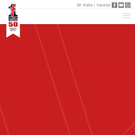
BI Italia
|
Varese