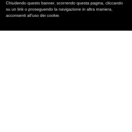
Commissione Europea, dal MIUR e dal Ministero del
Chiudendo questo banner, scorrendo questa pagina, cliccando
Lavoro.
su un link o proseguendo la navigazione in altra maniera,
acconsenti all’uso dei cookie.
Condividi
Facebook
Twitter
LinkedIn
Pinterest
Tumblr
Email
WhatsApp
CORSI INDIVIDUALI
JUNIOR ACADEMY
CORSI DI PREPARAZIONE: ielts, toefl, cae, toeic, fce...
Corsi aziendali