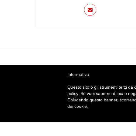
BRITISH INSTITUTES
Gallar
Informativa
Questo sito o gli strumenti terzi da q
Via Mantova 6a - 21013 Gallarate (V
policy. Se vuoi saperne di più o neg
Tel
334 1691859
· E-Mail:
gallarate@britishins
Chiudendo questo banner, scorrendo
P.Iva 02404360022
dei cookie.