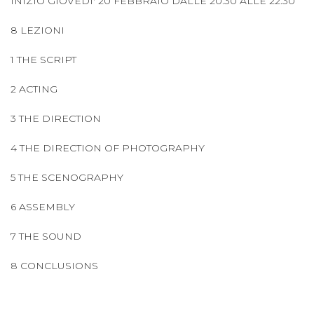
INIZIO GIOVEDI' 20 FEBBRAIO DALLE 20.30 ALLE 22.30
8 LEZIONI
1 THE SCRIPT
2 ACTING
3 THE DIRECTION
4 THE DIRECTION OF PHOTOGRAPHY
5 THE SCENOGRAPHY
6 ASSEMBLY
7 THE SOUND
8 CONCLUSIONS