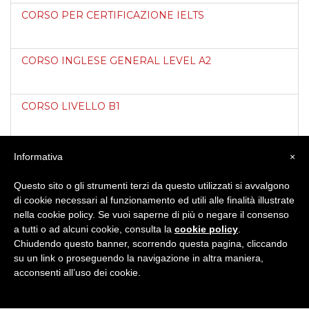
CORSO PER CERTIFICAZIONE IELTS
CORSO INGLESE GENERAL LEVEL A2
CORSO LIVELLO B1
CORSO PER PREPARAZIONE IELTS
Informativa
×
Questo sito o gli strumenti terzi da questo utilizzati si avvalgono
CORSO DI PREPARAZIONE LIVELLO B2
di cookie necessari al funzionamento ed utili alle finalità illustrate
nella cookie policy. Se vuoi saperne di più o negare il consenso
a tutti o ad alcuni cookie, consulta la
cookie policy
.
CORSO DI PREPARAZIONE IELTS
Chiudendo questo banner, scorrendo questa pagina, cliccando
su un link o proseguendo la navigazione in altra maniera,
acconsenti all’uso dei cookie.
CORSO LIVELLO A2