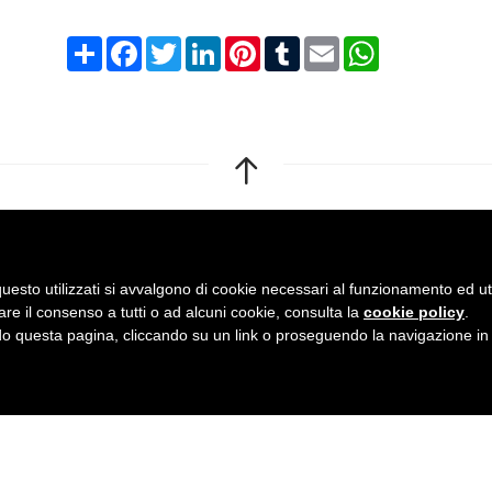
Condividi
Facebook
Twitter
LinkedIn
Pinterest
Tumblr
Email
WhatsApp
a
uesto utilizzati si avvalgono di cookie necessari al funzionamento ed utili 
are il consenso a tutti o ad alcuni cookie, consulta la
cookie policy
.
 questa pagina, cliccando su un link o proseguendo la navigazione in a
tutes.it