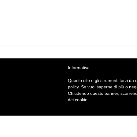
Informativa
BRITISH INSTITUTES
Pis
Questo sito o gli strumenti terzi da q
policy. Se vuoi saperne di più o neg
Via Zerboglio 21 - 56125 Pisa (PI)
Chiudendo questo banner, scorrendo
Tel
050556269
· E-Mail:
pisa@britishinsti
dei cookie.
P.Iva 02383260508