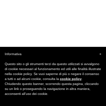
soddisfatta delle attività proposte
presso British Institutes. Insegnanti
professionali e disponibili. Per ulteriori
corsi o certificazioni mi rivolgerò
sicuramente a loro."
Marta A., Zanè (VI)
Informativa
×
Questo sito o gli strumenti terzi da questo utilizzati si avvalgono
di cookie necessari al funzionamento ed utili alle finalità illustrate
nella cookie policy. Se vuoi saperne di più o negare il consenso
a tutti o ad alcuni cookie, consulta la
cookie policy
.
"Ritengo che i servizi forniti da British
Chiudendo questo banner, scorrendo questa pagina, cliccando
Institutes siano validi e professionali. I
su un link o proseguendo la navigazione in altra maniera,
docenti, in particolare, sono
acconsenti all’uso dei cookie.
estremamente qualificati e disponibili.
Un'ottima esperienza!"