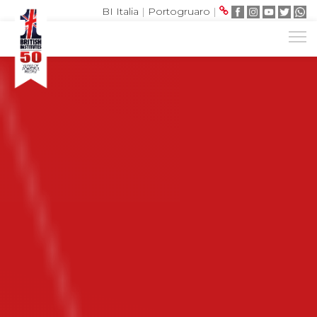
BI Italia
|
Portogruaro
|