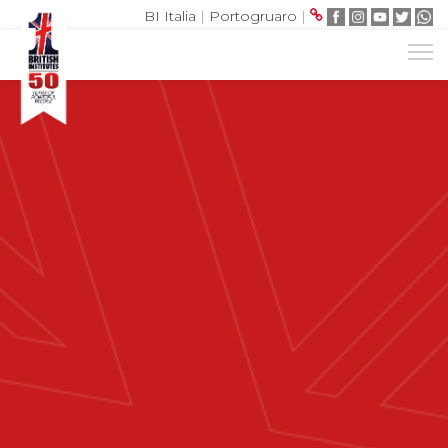
BI Italia
|
Portogruaro
|