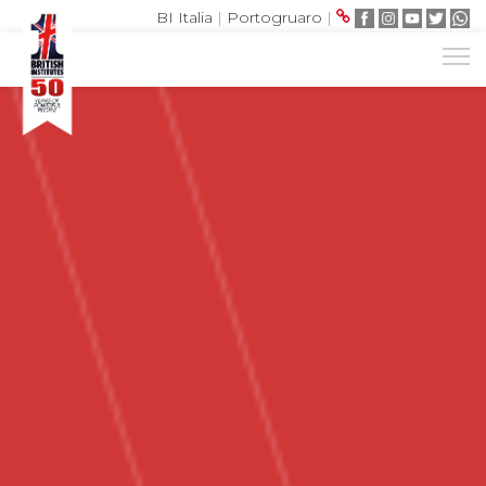
BI Italia
|
Portogruaro
|