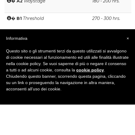
�
A2
Waystage
180 - 200 hrs.
�
B1
Threshold
270 - 300 hrs.
�
B1+
Strong Threshold
360 - 400 hrs.
Informativa
×
Questo sito o gli strumenti terzi da questo utilizzati si avvalgono
�
B2
Vantage
450 - 600 hrs.
di cookie necessari al funzionamento ed utili alle finalità illustrate
nella cookie policy. Se vuoi saperne di più o negare il consenso
a tutti o ad alcuni cookie, consulta la
cookie policy
.
�
C1
Effective Operational
700 - 800 hrs.
Chiudendo questo banner, scorrendo questa pagina, cliccando
Proficiency
su un link o proseguendo la navigazione in altra maniera,
acconsenti all’uso dei cookie.
�
C2
Mastery
900 - 1200 hrs.
Tale scala deve essere considerata orientativa in quanto
l’apprendimento linguistico è influenzato da molteplici
fattori: