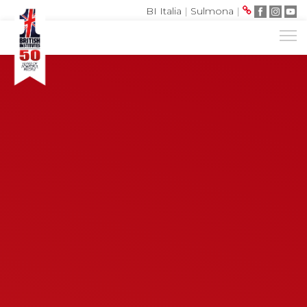
BI Italia
|
Sulmona
|