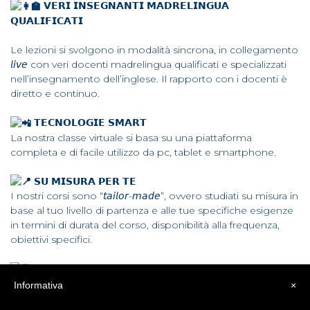
𝗩𝗘𝗥𝗜 𝗜𝗡𝗦𝗘𝗚𝗡𝗔𝗡𝗧𝗜 𝗠𝗔𝗗𝗥𝗘𝗟𝗜𝗡𝗚𝗨𝗔
𝗤𝗨𝗔𝗟𝗜𝗙𝗜𝗖𝗔𝗧𝗜
Le lezioni si svolgono in modalità sincrona, in collegamento
𝘭𝘪𝘷𝘦 con veri docenti madrelingua qualificati e specializzati
nell’insegnamento dell’inglese. Il rapporto con i docenti è
diretto e continuo.
𝗧𝗘𝗖𝗡𝗢𝗟𝗢𝗚𝗜𝗘 𝗦𝗠𝗔𝗥𝗧
La nostra classe virtuale si basa su una piattaforma
completa e di facile utilizzo da pc, tablet e smartphone.
𝗦𝗨 𝗠𝗜𝗦𝗨𝗥𝗔 𝗣𝗘𝗥 𝗧𝗘
I nostri corsi sono “𝘵𝘢𝘪𝘭𝘰𝘳-𝘮𝘢𝘥𝘦”, ovvero studiati su misura in
base al tuo livello di partenza e alle tue specifiche esigenze
in termini di durata del corso, disponibilità alla frequenza,
obiettivi specifici.
𝗥𝗜𝗦𝗣𝗔𝗥𝗠𝗜𝗔 𝗧𝗘𝗠𝗣𝗢
Frequentando un corso da casa ridurrai i tuoi spostamenti
Informativa
×
risparmiando tempo e denaro.