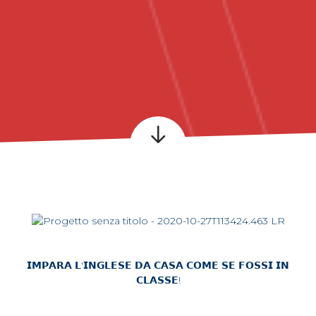
𝗜𝗠𝗣𝗔𝗥𝗔 𝗟'𝗜𝗡𝗚𝗟𝗘𝗦𝗘 𝗗𝗔 𝗖𝗔𝗦𝗔 𝗖𝗢𝗠𝗘 𝗦𝗘 𝗙𝗢𝗦𝗦𝗜 𝗜𝗡
𝗖𝗟𝗔𝗦𝗦𝗘!