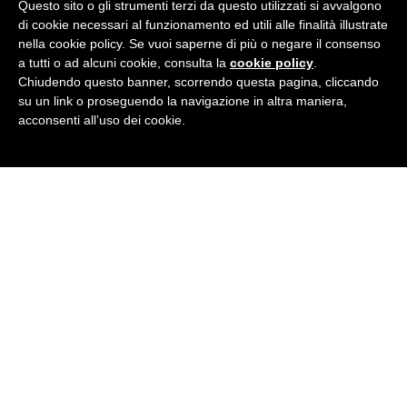
Questo sito o gli strumenti terzi da questo utilizzati si avvalgono
𝗠𝗘𝗧𝗢𝗗𝗢 𝗖𝗢𝗠𝗨𝗡𝗜𝗖𝗔𝗧𝗜𝗩𝗢
di cookie necessari al funzionamento ed utili alle finalità illustrate
La nostra formazione si basa sull’
English Communicative
nella cookie policy. Se vuoi saperne di più o negare il consenso
Method (ECM)
: la metodologia d'avanguardia, frutto
a tutti o ad alcuni cookie, consulta la
cookie policy
.
di
oltre 35 anni di esperienza nell'insegnamento e
Chiudendo questo banner, scorrendo questa pagina, cliccando
nella ricerca didattica
.
su un link o proseguendo la navigazione in altra maniera,
acconsenti all’uso dei cookie.
Frequentando un nostro corso scoprirai che imparare
l’inglese non significa solo studiare la grammatica e
apprendere i vocaboli. I nostri corsi di inglese, infatti, sono
progettati dal DoS (Director of Studies) in collaborazione
con i nostri insegnanti in modo da rendere le
lezioni
stimolanti
,
coinvolgenti
e
comunicative
.
Al momento dell’iscrizione ti verrà fornito anche il
kit
didattico
British Institutes, ricco di risorse
in formato
cartaceo e digitale
.
Cosa aspetti?
Chiamaci allo
0864 55606
per maggiori informazioni.