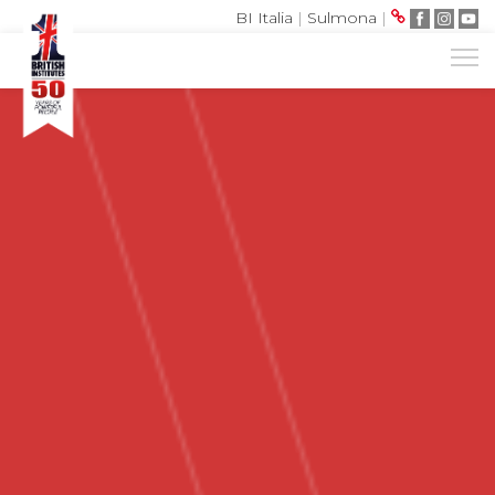
BI Italia
|
Sulmona
|