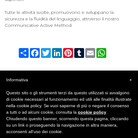
Tutte le attività svolte, promuovono e sviluppano la
sicurezza e la fluidità del linguaggio, attrverso il nostro
Communicative Active Method.
Condividi
Facebook
Twitter
LinkedIn
Pinterest
Tumblr
Email
WhatsApp
Informativa
×
JUNIOR ACADEMY - YOUNG LEARNERS
Questo sito o gli strumenti terzi da questo utilizzati si avvalgono
di cookie necessari al funzionamento ed utili alle finalità illustrate
nella cookie policy. Se vuoi saperne di più o negare il consenso
CORSI INGLESE ADULTI
a tutti o ad alcuni cookie, consulta la
cookie policy
.
Chiudendo questo banner, scorrendo questa pagina, cliccando
su un link o proseguendo la navigazione in altra maniera,
CORPORATE
acconsenti all’uso dei cookie.