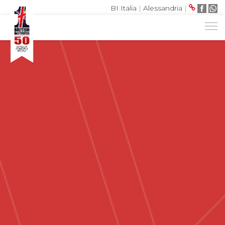
BI Italia
|
Alessandria
|