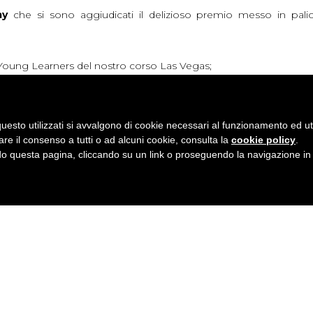
my
che si sono aggiudicati il delizioso premio messo in pal
 Young Learners del nostro corso Las Vegas;
 del corso YL-Windsor.
studenti British Institutes che hanno partecipato all’estrazione 
uesto utilizzati si avvalgono di cookie necessari al funzionamento ed utili 
are il consenso a tutti o ad alcuni cookie, consulta la
cookie policy
.
 questa pagina, cliccando su un link o proseguendo la navigazione in a
diverso tempo British Institutes collabora con
l’Associazione 
pato attivamente all’evento mostrando grande coinvolgimento e 
 nostri canali social e sul nostro sito ufficiale per non perdervi 