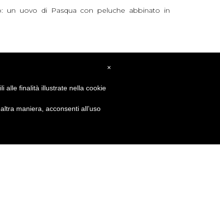
io: un uovo di Pasqua con peluche abbinato in
×
dei due biglietti vincenti, trasmessa in
diretta su
alle finalità illustrate nella cookie
ltra maniera, acconsenti all’uso
SPIA Onlus
sostenendo le sue iniziative.
ci congratuliamo ancora una volta con i fortunati
nessuna delle
novità future
che abbiamo in serbo