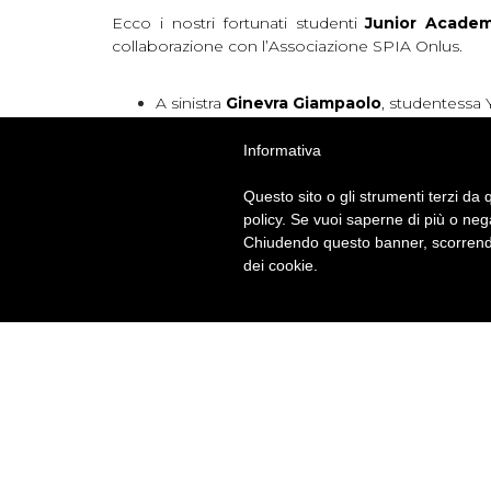
Ecco i nostri fortunati studenti
Junior Acade
collaborazione con l’Associazione SPIA Onlus.
A sinistra
Ginevra Giampaolo
, studentessa
A destra, invece,
Luca Grammatico
, alunno
Informativa
L’evento ha visto la partecipazione di 80 giovani 
Questo sito o gli strumenti terzi da q
Instagram.
policy. Se vuoi saperne di più o neg
Chiudendo questo banner, scorrendo
dei cookie.
Cogliamo l’occasione per ricordare che ormai da 
Ringraziamo tutti gli studenti che hanno parteci
vincitori. Mi raccomando, rimanete sintonizzati sui
per voi.
See you soon!