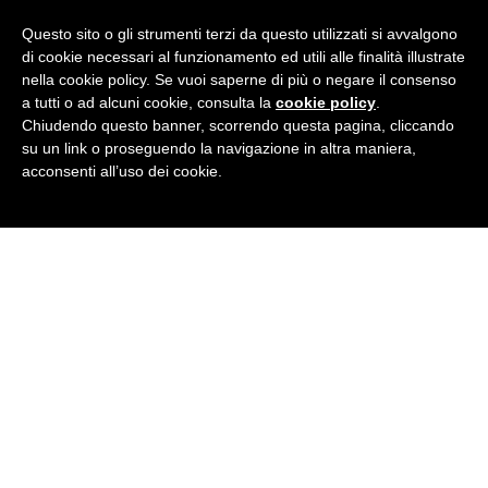
Questo sito o gli strumenti terzi da questo utilizzati si avvalgono
di cookie necessari al funzionamento ed utili alle finalità illustrate
nella cookie policy. Se vuoi saperne di più o negare il consenso
a tutti o ad alcuni cookie, consulta la
cookie policy
.
BRITISH INSTITUTES
Palermo
Chiudendo questo banner, scorrendo questa pagina, cliccando
su un link o proseguendo la navigazione in altra maniera,
Via Aquileia 7/D - 90144 Palermo (PA)
acconsenti all’uso dei cookie.
Tel
091 204.555
· E-Mail:
palermo@britishinstitutes.it
P.Iva 04981970827
GET SOCIAL