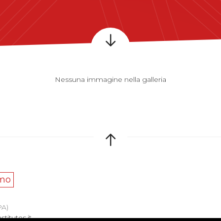
Nessuna immagine nella galleria
mo
PA)
titutes.it