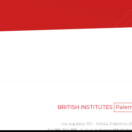
BRITISH INSTITUTES
Paler
Via Aquileia 7/D - 90144 Palermo (
Tel
091 204.555
· E-Mail:
palermo@britishins