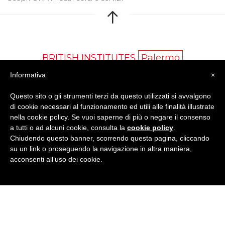
BRITISH INSTITUTES
Palermo
Informativa
×
Via Aquileia 7/D - 90144 Palermo (PA)
Tel
091 204.555
· E-Mail:
palermo@britishinstitutes.it
Questo sito o gli strumenti terzi da questo utilizzati si avvalgono
di cookie necessari al funzionamento ed utili alle finalità illustrate
P.Iva 04981970827
nella cookie policy. Se vuoi saperne di più o negare il consenso
a tutti o ad alcuni cookie, consulta la
cookie policy
.
Chiudendo questo banner, scorrendo questa pagina, cliccando
su un link o proseguendo la navigazione in altra maniera,
GET SOCIAL
acconsenti all’uso dei cookie.