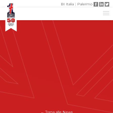
BI Italia
|
Palermo
← Torna alle News