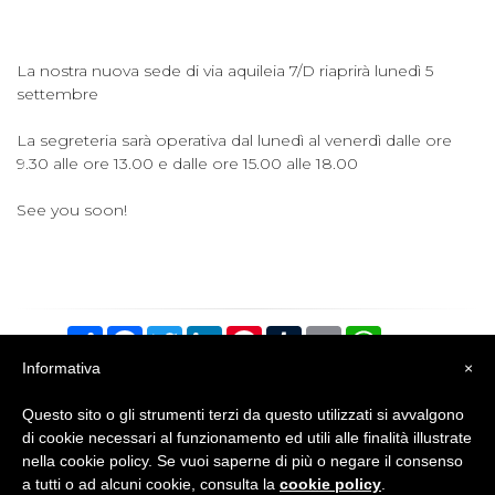
La nostra nuova sede di via aquileia 7/D riaprirà lunedì 5
settembre
La segreteria sarà operativa dal lunedì al venerdì dalle ore
9.30 alle ore 13.00 e dalle ore 15.00 alle 18.00
See you soon!
Condividi
Facebook
Twitter
LinkedIn
Pinterest
Tumblr
Email
WhatsApp
Informativa
×
Questo sito o gli strumenti terzi da questo utilizzati si avvalgono
di cookie necessari al funzionamento ed utili alle finalità illustrate
nella cookie policy. Se vuoi saperne di più o negare il consenso
a tutti o ad alcuni cookie, consulta la
cookie policy
.