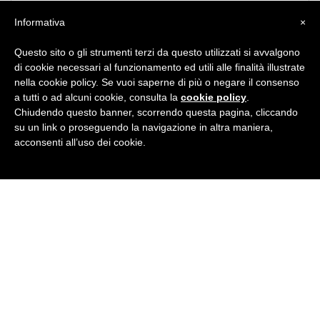
Inps borse di Studio
Informativa
×
Questo sito o gli strumenti terzi da questo utilizzati si avvalgono
CERTIFICAZIONE TEDESCO - ÖSD
di cookie necessari al funzionamento ed utili alle finalità illustrate
nella cookie policy. Se vuoi saperne di più o negare il consenso
a tutti o ad alcuni cookie, consulta la
cookie policy
.
IELTS Certificate - Preparation Courses
Chiudendo questo banner, scorrendo questa pagina, cliccando
su un link o proseguendo la navigazione in altra maniera,
acconsenti all’uso dei cookie.
CERTIFICAZIONI INGLESE: GATEHOUSE CLASSIC
AWARDS & OXFORD TEST OF ENGLISH (riconosciuti
dai CLA di Trento e Bolzano e le maggiori università)
Soggiorni Linguistici 2026
Corso KIDS PRIMARY INGLESE E TEDESCO -
elementari