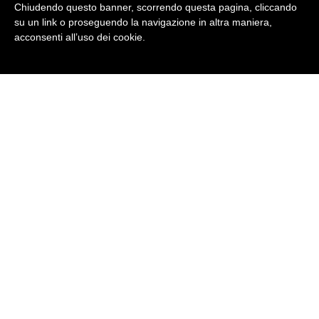
Chiudendo questo banner, scorrendo questa pagina, cliccando
su un link o proseguendo la navigazione in altra maniera,
acconsenti all’uso dei cookie.
Inps borse di Studio
CERTIFICAZIONE TEDESCO - ÖSD
IELTS Certificate - Preparation Courses
CERTIFICAZIONI INGLESE: GATEHOUSE CLASSIC
AWARDS & OXFORD TEST OF ENGLISH (riconosciuti
dai CLA di Trento e Bolzano e le maggiori università)
Soggiorni Linguistici 2026
Corso KIDS PRIMARY INGLESE E TEDESCO -
elementari