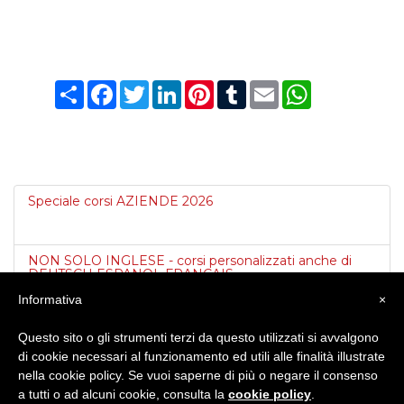
Condividi
Facebook
Twitter
LinkedIn
Pinterest
Tumblr
Email
WhatsApp
Speciale corsi AZIENDE 2026
NON SOLO INGLESE - corsi personalizzati anche di
DEUTSCH ESPANOL FRANCAIS
Informativa
×
Knights Cross College Ronzone Val di Non Trentino
Questo sito o gli strumenti terzi da questo utilizzati si avvalgono
di cookie necessari al funzionamento ed utili alle finalità illustrate
nella cookie policy. Se vuoi saperne di più o negare il consenso
SUMMER CAMP RONZONE SPECIALE ULTIMI POSTI
a tutti o ad alcuni cookie, consulta la
cookie policy
.